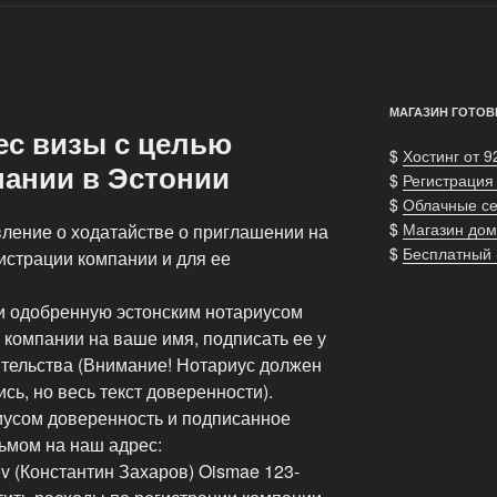
МАГАЗИН ГОТОВ
ес визы с целью
$
Хостинг от 9
пании в Эстонии
$
Регистрация
$
Облачные с
$
Магазин дом
вление о ходатайстве о приглашении на
$
Бесплатный
истрации компании и для ее
и одобренную эстонским нотариусом
 компании на ваше имя, подписать ее у
ительства (Внимание! Нотариус должен
сь, но весь текст доверенности).
иусом доверенность и подписанное
ьмом на наш адрес:
ov (Константин Захаров) Oismae 123-