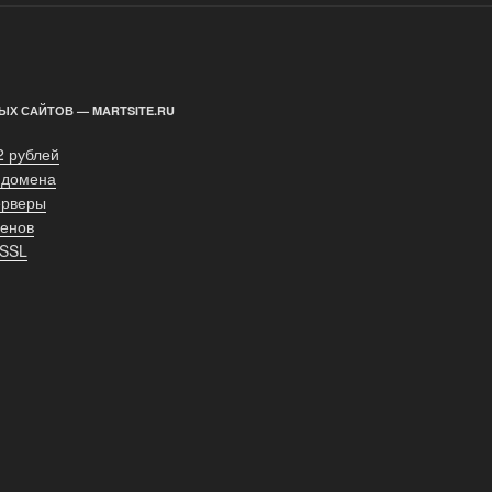
ЫХ САЙТОВ — MARTSITE.RU
2 рублей
 домена
ерверы
енов
 SSL