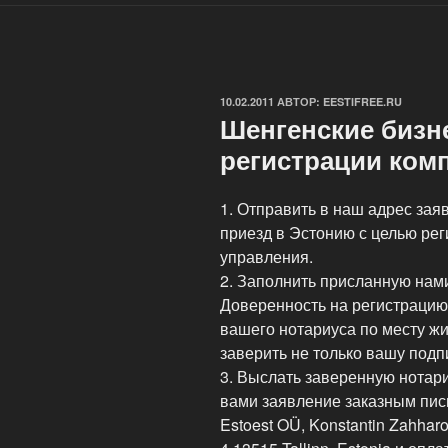
ОПУБЛИКОВАНО
10.02.2011
АВТОР:
EESTIFREE.RU
Шенгенские бизн
регистрации ком
1. Отправить в наш адрес зая
приезд в Эстонию с целью рег
управления.
2. Заполнить присланную нам
Доверенность на регистрацию
вашего нотариуса по месту ж
заверить не только вашу подпи
3. Выслать заверенную нотар
вами заявление заказным пис
Estoest OÜ, Konstantin Zahhar