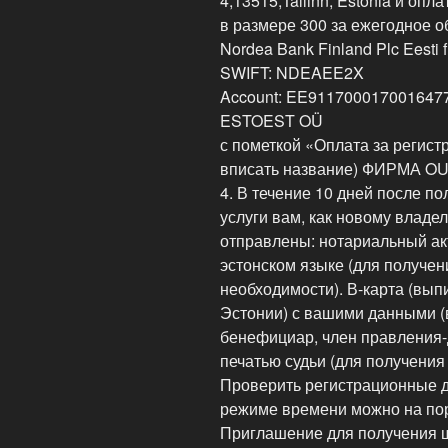
4,13515,Tallinn, Estonia и оп
в размере 300 за ежегодное о
Nordea Bank Finland Plc Eesti fi
SWIFT: NDEAEE2X
Account: EE911700017001647
ESTOEST OÜ
с пометкой «Оплата за регис
вписать название) ФИРМА OU
4. В течение 10 дней после п
услуги вам, как новому владе
отправлены: нотариальный ак
эстонском языке (для получен
необходимости). В-карта (вып
Эстонии) с вашими данными (
бенефициар, член правления-д
печатью судьи (для получения
Проверить регистрационные 
режиме времени можно на пор
Приглашение для получения ш