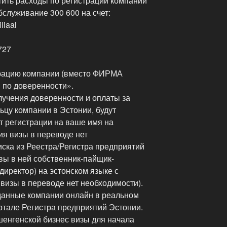
латить расходы по регистрации компании
бслуживание 300 600 на счет:
liaal
727
трацию компании (вместо ФИРМА
 по доверенности».
олучения доверенности и оплаты за
льцу компании в Эстонии, будут
т регистрации на ваше имя на
ия визы в переводе нет
иска из Реестра/Регистра предприятий
вы в ней собственник-пайщик-
иректор) на эстонском языке с
 визы в переводе нет необходимости).
данные компании онлайн в реальном
тале Регистра предприятий Эстонии.
енгенской бизнес визы для начала