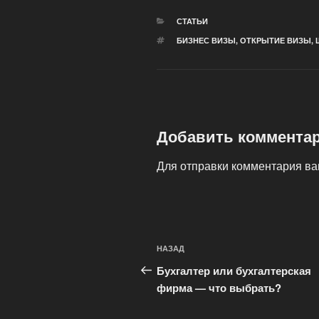
РУБРИКИ
СТАТЬИ
МЕТКИ
БИЗНЕС ВИЗЫ
,
ОТКРЫТИЕ ВИЗЫ
,
Добавить коммента
Для отправки комментария в
Навигация
Предыдущая
НАЗАД
по
запись:
Бухгалтер или бухгалтерская
записям
фирма — что выбрать?