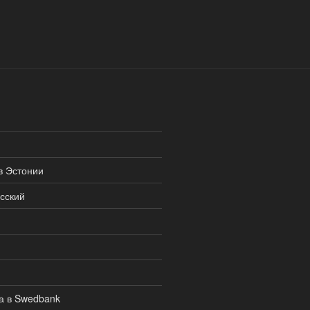
в Эстонии
сский
а в Swedbank