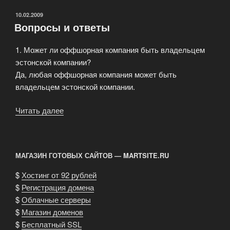
визы
с
ОПУБЛИКОВАНО
10.02.2009
Вопросы и ответы
целью
регистрации
1. Может ли оффшорная компания быть владельцем
компании
эстонской компании?
в
Да, любая оффшорная компания может быть
Эстонии»
владельцем эстонской компании.
Читать далее
«Вопросы
и
ответы»
МАГАЗИН ГОТОВЫХ САЙТОВ — MARTSITE.RU
$
Хостинг от 92 рублей
$
Регистрация домена
$
Облачные серверы
$
Магазин доменов
$
Бесплатный SSL