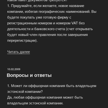
1. Придумайте, если желаете, новое название
компании, избегая географических наименований. Вы
будете покупать уже готовую фирму с
регистрационным номером и номером VAT без
деятельности и банковского счета (счет открывать
будет новый член правления после завершения
перерегистрации).
Читать далее
«Как
открыть/
купить
фирму
ОПУБЛИКОВАНО
10.02.2009
Вопросы и ответы
в
Эстонии
1. Может ли оффшорная компания быть владельцем
с
эстонской компании?
VAT
Да, любая оффшорная компания может быть
номером»
владельцем эстонской компании.