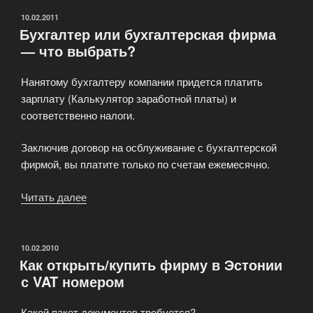
ОПУБЛИКОВАНО
10.02.2011
Бухгалтер или бухгалтерская фирма
— что выбрать?
Нанятому бухгалтеру компании придется платить
зарплату (Калькулятор заработной платы) и
соответственно налоги.
Заключив договор на осблуживание с бухгалтерской
фирмой, вы платите только по счетам ежемесячно.
Читать далее
«Бухгалтер
или
бухгалтерская
фирма
ОПУБЛИКОВАНО
10.02.2010
Как открыть/купить фирму в Эстонии
—
с VAT номером
что
выбрать?»
Какой пакет документов требуется?