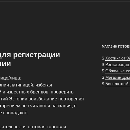
МАГАЗИН ГОТОВ
для регистрации
$
Хостинг от 9
нии
$
Регистрация
$
Облачные с
$
Магазин дом
ицо/лица:
$
Бесплатный
ании латиницей, избегая
 и известных брендов, проверить
ятий Эстонии воизбежание повторения
торением не считаются названия, в
е совпадают.
еятельности: оптовая торговля,