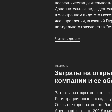
посредническая деятельность 
Дополнительные виды деятель
в электронном виде, это може
член правления, имеющий Digi
виртуального гражданства Эс
Читать далее
«Что
необходимо
для
регистрации
компании
ОПУБЛИКОВАНО
10.02.2012
в
Затраты на откры
Эстонии»
компании и ее о
Затраты на открытие эстонско
Регистрациионные расходы (у
Открытие корпоративного бан
Аренда офиса — от 200 € в м