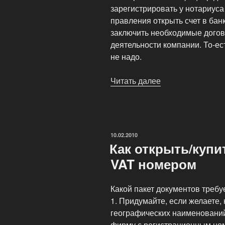
зарегистрировать у нотариуса
правления открыть счет в банк
заключить необходимые дого
деятельности компании. То-е
не надо.
Читать далее
«Открыть
эстонскую
компанию
по
доверенности»
ОПУБЛИКОВАНО
10.02.2010
Как открыть/купи
VAT номером
Какой пакет документов требу
1. Придумайте, если желаете,
географических наименований
фирму с регистрационным ном