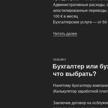
Административные расходы, с
апостилированные переводы 
100 € в месяц
Бухгалтерские услуги — от 50
Читать далее
«Затраты
на
открытие
эстонской
компании
ОПУБЛИКОВАНО
10.02.2011
и
Бухгалтер или б
ее
что выбрать?
обслуживание»
Нанятому бухгалтеру компани
(Калькулятор заработной плат
Заключив договор на осблужи