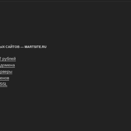
ЫХ САЙТОВ — MARTSITE.RU
2 рублей
 домена
ерверы
енов
 SSL