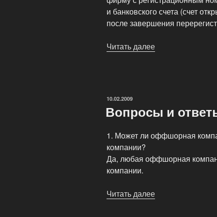
и банковского счета (счет от
после завершения перерегист
Читать далее
«Как
открыть/
купить
фирму
в
ОПУБЛИКОВАНО
10.02.2009
Эстонии
Вопросы и ответ
с
VAT
1. Может ли оффшорная компа
номером»
компании?
Да, любая оффшорная компан
компании.
Читать далее
«Вопросы
и
ответы»