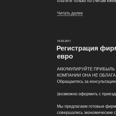
платите только по счетам еже
Читать далее
«Бухгалтер
или
бухгалтерская
фирма
—
ОПУБЛИКОВАНО
10.02.2011
что
Регистрация фирм
выбрать?»
евро
АККУМУЛИРУЙТЕ ПРИБЫЛЬ
КОМПАНИИ ОНА НЕ ОБЛАГАЕТ
Обращаитесь за консультаци
(возможно оформить с приездо
Мы предлагаем готовые фирмы
совершались экономические сд