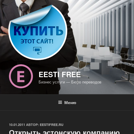
Перейти
к
содержимому
EESTI FREE
Бизнес услуги — Бюро переводов
Меню
ОПУБЛИКОВАНО
10.01.2011
АВТОР:
EESTIFREE.RU
Открыть эстонскую компанию