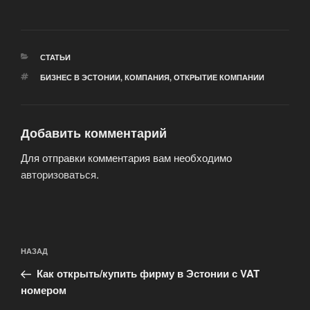
РУБРИКИ
СТАТЬИ
МЕТКИ
БИЗНЕС В ЭСТОНИИ
,
КОМПАНИЯ
,
ОТКРЫТИЕ КОМПАНИИ
Добавить комментарий
Для отправки комментария вам необходимо
авторизоваться
.
Навигация
Предыдущая
НАЗАД
по
запись:
записям
Как открыть/купить фирму в Эстонии с VAT
номером